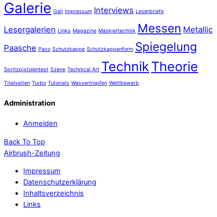
Galerie
Interviews
Gall
Impressum
Leserbriefe
Messen
Lesergalerien
Metallic
Links
Magazine
Maskiertechnik
Spiegelung
Paasche
Paco
Schutzkappe
Schutzkappenform
Technik
Theorie
Spritzpistolentest
Szene
Technical Art
Titelseiten
Turbo
Tutorials
Wassertropfen
Wettbewerb
Administration
Anmelden
Back To Top
Airbrush-Zeitung
Impressum
Datenschutzerklärung
Inhaltsverzeichnis
Links