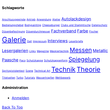
Schlagworte
Autolackdesign
Anschlussgewinde
Antrieb
Anwendung
Atelier
Bedienungshebel
Bodypainting
Cheeseburger
Clubs und Stammtische
Datenschutz
Fachverband
Farbe
Düsenbefestigung
Düsendurchmesser
Fischer
Galerie
Interviews
Gall
Impressum
Leserbriefe
Messen
Lesergalerien
Metallic
Links
Magazine
Maskiertechnik
Spiegelung
Paasche
Paco
Schutzkappe
Schutzkappenform
Technik
Theorie
Spritzpistolentest
Szene
Technical Art
Titelseiten
Turbo
Tutorials
Wassertropfen
Wettbewerb
Administration
Anmelden
Back To Top