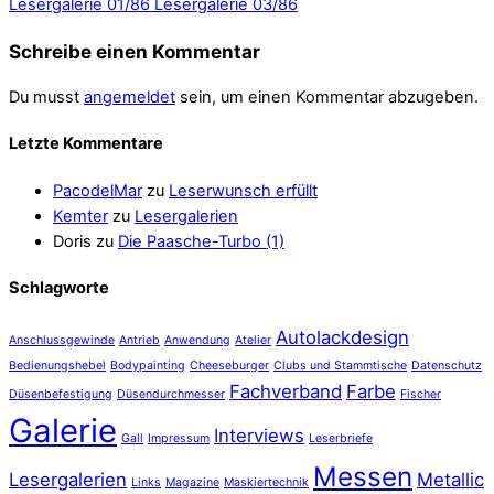
Lesergalerie 01/86
Lesergalerie 03/86
Schreibe einen Kommentar
Du musst
angemeldet
sein, um einen Kommentar abzugeben.
Letzte Kommentare
PacodelMar
zu
Leserwunsch erfüllt
Kemter
zu
Lesergalerien
Doris
zu
Die Paasche-Turbo (1)
Schlagworte
Autolackdesign
Anschlussgewinde
Antrieb
Anwendung
Atelier
Bedienungshebel
Bodypainting
Cheeseburger
Clubs und Stammtische
Datenschutz
Fachverband
Farbe
Düsenbefestigung
Düsendurchmesser
Fischer
Galerie
Interviews
Gall
Impressum
Leserbriefe
Messen
Lesergalerien
Metallic
Links
Magazine
Maskiertechnik